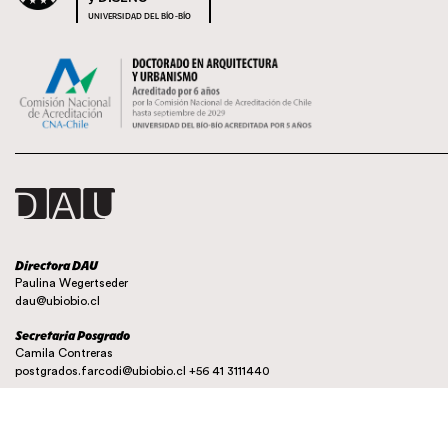
UNIVERSIDAD DEL BÍO-BÍO
Directora DAU
Paulina Wegertseder
dau@ubiobio.cl
Secretaria Posgrado
Camila Contreras
postgrados.farcodi@ubiobio.cl
+56 41 3111440
Instagram