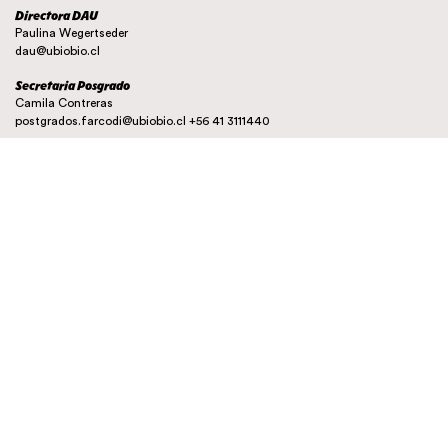
Directora DAU
Paulina Wegertseder
dau@ubiobio.cl
Secretaria Posgrado
Camila Contreras
postgrados.farcodi@ubiobio.cl
+56 41 3111440
Instagram