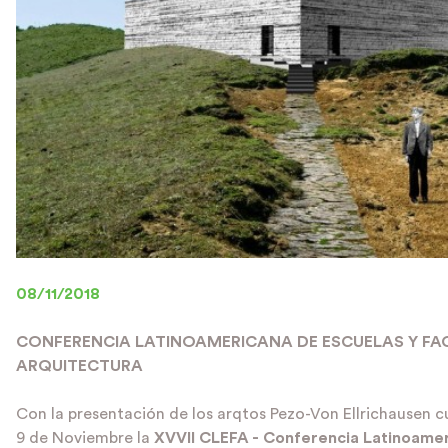
08/11/2018
CONFERENCIA LATINOAMERICANA DE ESCUELAS Y FA
ARQUITECTURA
Con la presentación de los arqtos
Pezo-Von Ellrichausen
cu
9 de Noviembre la
XVVII CLEFA - Conferencia Latinoame