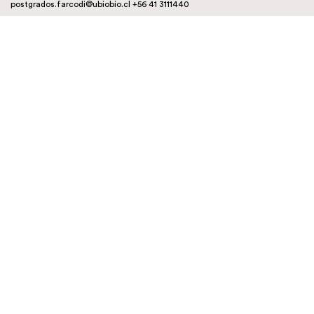
postgrados.farcodi@ubiobio.cl
+56 41 3111440
Instagram