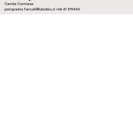
Camila Contreras
postgrados.farcodi@ubiobio.cl
+56 41 3111440
Instagram