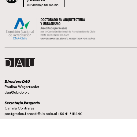
UNIVERSIDAD DEL BÍO-BÍO
Directora DAU
Paulina Wegertseder
dau@ubiobio.cl
Secretaria Posgrado
Camila Contreras
postgrados.farcodi@ubiobio.cl
+56 41 3111440
Instagram