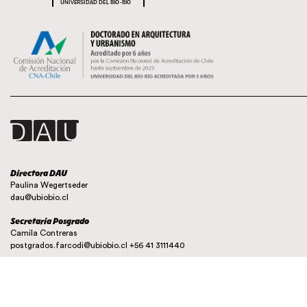
UNIVERSIDAD DEL BÍO-BÍO
Directora DAU
Paulina Wegertseder
dau@ubiobio.cl
Secretaria Posgrado
Camila Contreras
postgrados.farcodi@ubiobio.cl
+56 41 3111440
Instagram