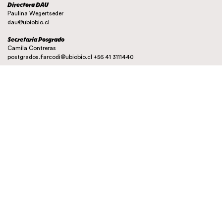
Directora DAU
Paulina Wegertseder
dau@ubiobio.cl
Secretaria Posgrado
Camila Contreras
postgrados.farcodi@ubiobio.cl
+56 41 3111440
Instagram