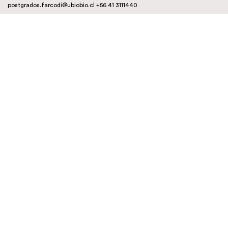
postgrados.farcodi@ubiobio.cl
+56 41 3111440
Instagram