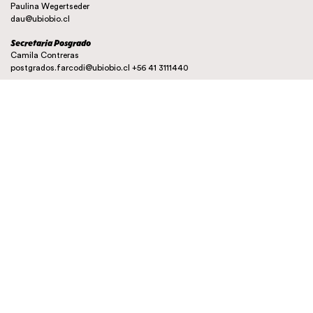
Paulina Wegertseder
dau@ubiobio.cl
Secretaria Posgrado
Camila Contreras
postgrados.farcodi@ubiobio.cl
+56 41 3111440
Instagram