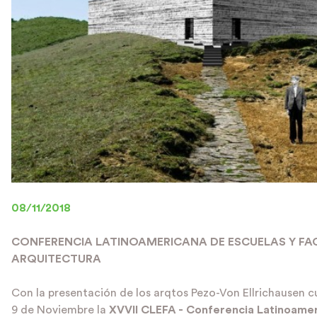
08/11/2018
CONFERENCIA LATINOAMERICANA DE ESCUELAS Y FA
ARQUITECTURA
Con la presentación de los arqtos
Pezo-Von Ellrichausen
cu
9 de Noviembre la
XVVII CLEFA - Conferencia Latinoame