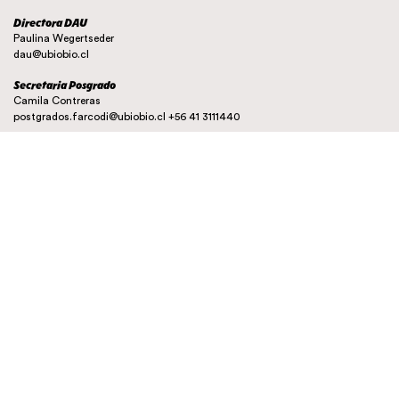
Directora DAU
Paulina Wegertseder
dau@ubiobio.cl
Secretaria Posgrado
Camila Contreras
postgrados.farcodi@ubiobio.cl
+56 41 3111440
Instagram