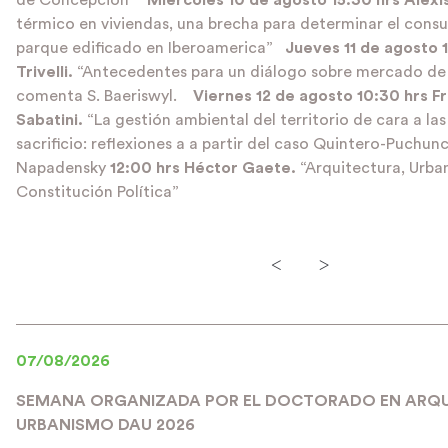
de Concepción”
Miércoles 10 de agosto
15:30 hrs Alexi
térmico en viviendas, una brecha para determinar el consu
parque edificado en Iberoamerica”
Jueves 11 de agosto
Trivelli.
“Antecedentes para un diálogo sobre mercado de 
comenta S. Baeriswyl.
Viernes 12 de agosto
10:30 hrs F
Sabatini.
“La gestión ambiental del territorio de cara a la
sacrificio: reflexiones a a partir del caso Quintero-Puchun
Napadensky
12:00 hrs Héctor Gaete.
“Arquitectura, Urba
Constitución Política”
<
>
07/08/2026
SEMANA ORGANIZADA POR EL DOCTORADO EN ARQU
URBANISMO DAU 2026