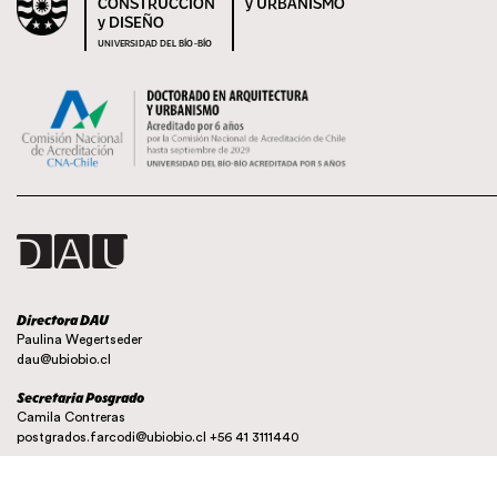
CONSTRUCCIÓN
y URBANISMO
y DISEÑO
UNIVERSIDAD DEL BÍO-BÍO
Directora DAU
Paulina Wegertseder
dau@ubiobio.cl
Secretaria Posgrado
Camila Contreras
postgrados.farcodi@ubiobio.cl
+56 41 3111440
Instagram