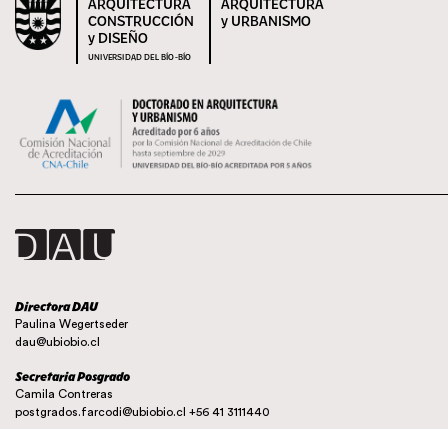
ARQUITECTURA
ARQUITECTURA
CONSTRUCCIÓN
y URBANISMO
y DISEÑO
UNIVERSIDAD DEL BÍO-BÍO
Directora DAU
Paulina Wegertseder
dau@ubiobio.cl
Secretaria Posgrado
Camila Contreras
postgrados.farcodi@ubiobio.cl
+56 41 3111440
Instagram