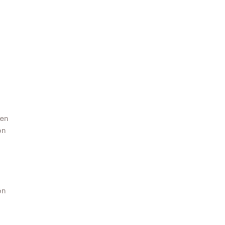
 en
on
ón