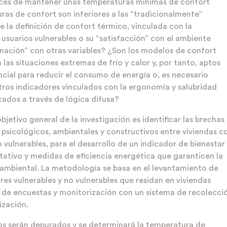
aces de mantener unas temperaturas mínimas de confort
ras de confort son inferiores a las “tradicionalmente”
 la definición de confort térmico, vinculada con la
a usuarios vulnerables o su “satisfacción” con el ambiente
gnación” con otras variables? ¿Son los modelos de confort
 las situaciones extremas de frío y calor y, por tanto, aptos
cial para reducir el consumo de energía o, es necesario
os indicadores vinculados con la ergonomía y salubridad
cados a través de lógica difusa?
objetivo general de la investigación es identificar las brechas
 psicológicos, ambientales y constructivos entre viviendas c
o vulnerables, para el desarrollo de un indicador de bienestar
ativo y medidas de eficiencia energética que garanticen la
ambiental. La metodología se basa en el levantamiento de
es vulnerables y no vulnerables que residan en viviendas
s de encuestas y monitorización con un sistema de recolecci
ización.
os serán depurados y se determinará la temperatura de