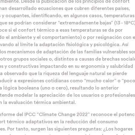
ambiente. Desde la publicación de los principios de confort
han desarrollado ecuaciones que cubren diferentes países,
os y ocupantes, identificando, en algunos casos, temperaturas
que se podrían considerar “extremadamente bajas” (13 - 18ºC)
ce si el confort térmico a esas temperaturas se da por
do el ambiente y el comportamiento) o por resignación con e
vando al límite la adaptación fisiológica y psicológica. Así
los mecanismos de adaptación de las familias vulnerables so
otros grupos sociales o, distintos a causas de brechas social
es y constructivas impactando en su ergonomía y salubridad
a observado que la riqueza del lenguaje natural se pierde
aducir a expresiones cotidianas como “mucho calor” o “poc
la lógica booleana (uno o cero), resultando lo anterior
tende modelar la apreciación de los usuarios o profesionales
n la evaluación térmica ambiental.
 informe del IPCC “Climate Change 2022” reconoce el potenc
ort térmico adaptativos en la reducción del consumo
es. Por tanto, surgen las siguientes preguntas: ¿Los hogares