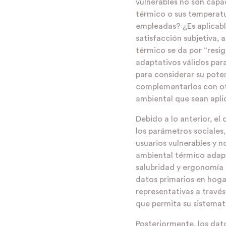
vulnerables no son cap
térmico o sus temperatu
empleadas? ¿Es aplicable
satisfacción subjetiva, 
térmico se da por “resi
adaptativos válidos para
para considerar su poten
complementarlos con otr
ambiental que sean apli
Debido a lo anterior, el 
los parámetros sociales,
usuarios vulnerables y n
ambiental térmico adapt
salubridad y ergonomía 
datos primarios en hogar
representativas a travé
que permita su sistemat
Posteriormente, los dat