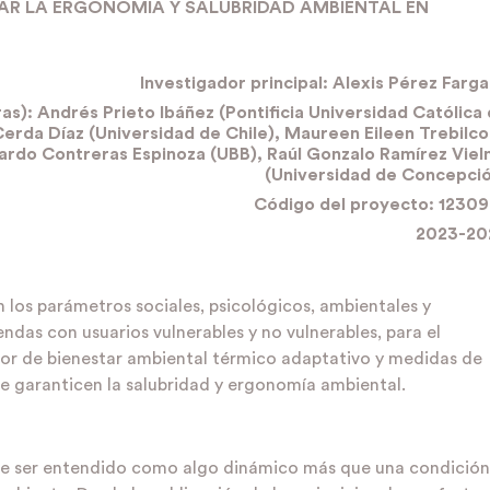
AR LA ERGONOMÍA Y SALUBRIDAD AMBIENTAL EN
Investigador principal:
Alexis Pérez Farga
as): Andrés Prieto Ibáñez (Pontificia Universidad Católica
Cerda Díaz (Universidad de Chile), Maureen Eileen Trebilc
uardo Contreras Espinoza (UBB), Raúl Gonzalo Ramírez Vie
(Universidad de Concepci
Código del proyecto: 1230
2023-20
en los parámetros sociales, psicológicos, ambientales y
endas con usuarios vulnerables y no vulnerables, para el
dor de bienestar ambiental térmico adaptativo y medidas de
ue garanticen la salubridad y ergonomía ambiental.
de ser entendido como algo dinámico más que una condición