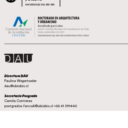
UNIVERSIDAD DEL BÍO-BÍO
Directora DAU
Paulina Wegertseder
dau@ubiobio.cl
Secretaria Posgrado
Camila Contreras
postgrados.farcodi@ubiobio.cl
+56 41 3111440
Instagram