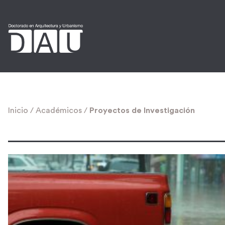
Inicio
/
Académicos
/
Proyectos de Investigación