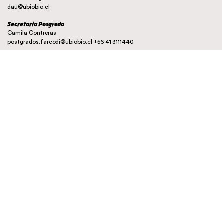
dau@ubiobio.cl
Secretaria Posgrado
Camila Contreras
postgrados.farcodi@ubiobio.cl
+56 41 3111440
Instagram